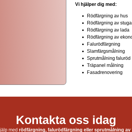
Vi hjälper dig med:
Rödfärgning av hus
Rödfärgning av stuga
Rödfärgning av lada
Rödfärgning av ekon
Falurödfärgning
Slamfärgsmålning
Sprutmålning faluröd
Träpanel målning
Fasadrenovering
Falurödfärgning i Härjedalen
Kontakta oss idag
jälp med
rödfärgning, falurödfärgning eller sprutmålning av 