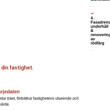
4.
Fasadreno
underhåll
&
renoverin
av
rödfärg
 din fastighet.
ärjedalen
dar träet, förbättrar fastighetens utseende och
värde.