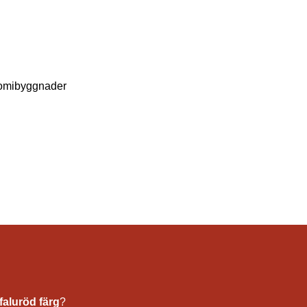
omibyggnader
faluröd färg
?