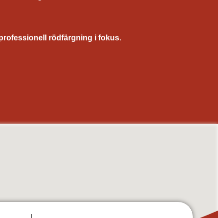
professionell rödfärgning i fokus
.
torp, fasadrenovering, utomhusmålning av hus, underhållsmålning fasad, träpanel målning, målning
lada, torp, ekonomibyggnader
, Ludvika, Smedjebacken, Gagnef, Leksand, Rättvik, Mora, Orsa, Älvdalen, Malung-Sälen, Vansbro,
ad, Mellerud, Mölndal, Munkedal, Partille, Skara, Skövde, Sotenäs, Stenungsund, Strömstad,
, Degerfors, Ljusnarsberg, Hällefors, Nora, Lindesberg, Uppsala, Enköping, Knivsta, Tierp,
nd, Krokom, Åre, Berg, Härjedalen, Bräcke, Ragunda, Strömsund