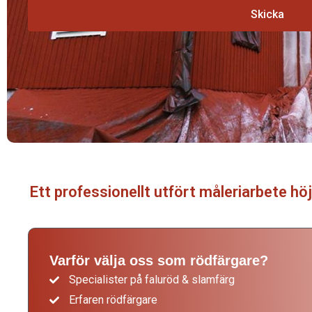
Skicka
Falurödfärgning i Härjedalen
Ett professionellt utfört måleriarbete höj
Varför välja oss som rödfärgare?
Specialister på faluröd & slamfärg
Erfaren rödfärgare