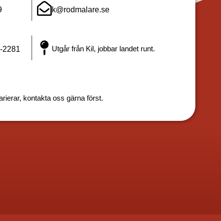
9
k@rodmalare.se
Utgår från Kil, jobbar landet runt.
-2281
rierar, kontakta oss gärna först.