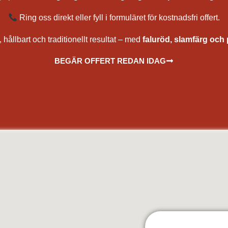
Ring oss direkt eller fyll i formuläret för kostnadsfri offert.
 hållbart och traditionellt resultat – med
faluröd, slamfärg och 
BEGÄR OFFERT REDAN IDAG
hus med falurödfärg, renovering av rödfärg, underhåll av rödfärg, bästa rödfärg för träfasad, rödfärga torp och stuga, måla 
 målning av hus, kostnad rödfärgning, offert målare, målare nära mig, rödfärgare, sprutmålning faluröd, slamfärg sprutmålare, 
 Väsby, Sollentuna, Upplands-Bro, Ekerö, Botkyrka, Salem, Södertälje, Nykvarn, Haninge, Falun, Borlänge, Avesta, Hedemora
da, Grästorp, Gullspång, Götene, Herrljunga, Hjo, Härryda, Karlsborg, Kungälv, Lerum, Lidköping, Lilla Edet, Mark, Mariest
icehamn, Vara, Vårgårda, Vänersborg, Åmål, Öckerö, Göteborg, Örebro, Kumla, Hallsberg, Askersund, Laxå, Lekeberg, Karlskoga
rvika, Säffle, Grums, Kil, Forshaga, Hammarö, Sunne, Torsby, Hagfors, Munkfors, Filipstad, Storfors, Eda, Årjäng, Östersu