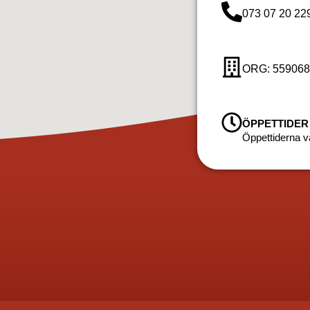
073 07 20 22
ORG: 559068
ÖPPETTIDER
Öppettiderna va
hus med falurödfärg, renovering av rödfärg, underhåll av rödfärg, bästa rödfärg för
lsmålning fasad, träpanel målning, målning av tak och väggar, pris för målning av hus,
ärg sprutmålare, lada, torp, ekonomibyggnader
a, Upplands Väsby, Sollentuna, Järfälla, Upplands-Bro, Ekerö, Huddinge, Botkyrka, Salem,
dvika, Smedjebacken, Gagnef, Leksand, Rättvik, Mora, Orsa, Älvdalen, Malung-Sälen,
rgelanda, Grästorp, Gullspång, Götene, Herrljunga, Hjo, Härryda, Karlsborg, Kungälv,
, Skövde, Sotenäs, Stenungsund, Strömstad, Svenljunga, Tanum, Tibro, Tidaholm,
ål, Öckerö, Göteborg, Örebro, Kumla, Hallsberg, Askersund, Laxå, Lekeberg, Karlskoga,
hammar, Håbo, Älvkarleby, Heby, Karlstad, Kristinehamn, Arvika, Säffle, Grums, Kil,
ersund, Krokom, Åre, Berg, Härjedalen, Bräcke, Ragunda, Strömsund