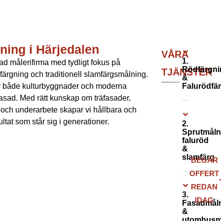
ning i Härjedalen
VÅRA
1.
rad målerifirma med tydligt fokus på
Rödfärgni
TJÄNSTER
dfärgning och traditionell slamfärgsmålning.
&
ar både kulturbyggnader och moderna
Falurödfä
fasad. Med rätt kunskap om träfasader,
r och underarbete skapar vi hållbara och
ultat som står sig i generationer.
2.
Sprutmåln
faluröd
&
slamfärg
BEGÄR
OFFERT
REDAN
3.
IDAG
Fasadmål
&
utomhusm