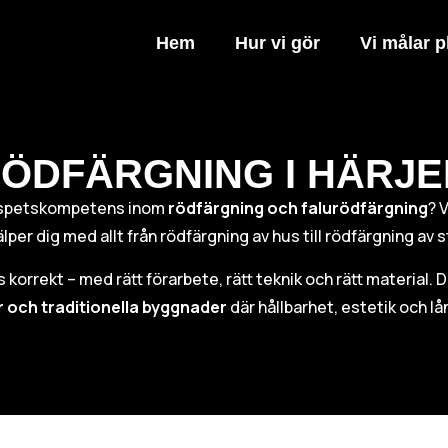
Hem
Hur vi gör
Vi målar p
ÖDFÄRGNING I HÄRJ
spetskompetens inom
rödfärgning och falurödfärgning
? 
lper dig med allt från rödfärgning av hus till rödfärgning a
rs korrekt – med rätt förarbete, rätt teknik och rätt material. 
r och traditionella byggnader
där hållbarhet, estetik och lån