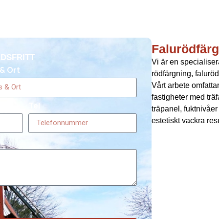
Falurödfärg
DSFRITT
Vi är en specialise
& Ort
rödfärgning, falurö
Vårt arbete omfatt
fastigheter med trä
Tel
träpanel, fuktnivåe
estetiskt vackra res