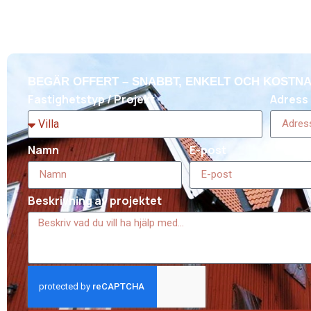
BEGÄR OFFERT – SNABBT, ENKELT OCH KOSTNA
Fastighetstyp / Projekt
Adress 
Namn
E-post
Beskrivning av projektet