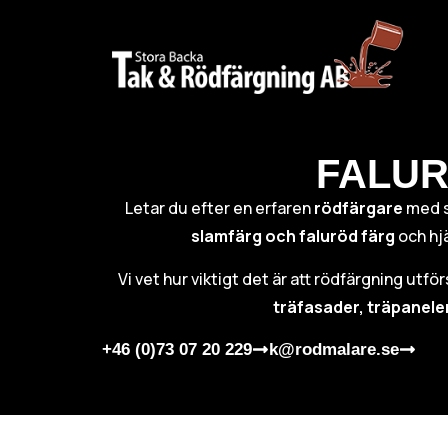
FALUR
Letar du efter en erfaren
rödfärgare
med 
slamfärg och faluröd färg
och hjä
Vi vet hur viktigt det är att rödfärgning utfö
träfasader, träpanele
+46 (0)73 07 20 229
k@rodmalare.se