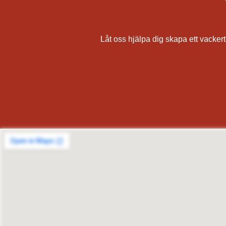
Låt oss hjälpa dig skapa ett vackert,
målare, målerifirma, fasadmålning, utvändig målning, rödfärgning av hus, falurödfärgning, måla 
av tak och väggar, pris för
Solna, Sundbyberg, Lidingö, Täby, Vallentuna, Österåker, Vaxholm, Norrtälje, Sigtuna, Upplands
Säter, Ale, Alingsås, Bengtsfors, Bollebygd, Borås, Dals-Ed, Essunga, Falköping, Färgelan
Svenljunga, Tanum, Tibro, Tidaholm, Töreboda, Tranemo, Trollhättan, Tjörn, Uddevalla, Ulr
Östhammar, Håbo, Älvkarleby, Heby, Karlstad, Kristinehamn, A