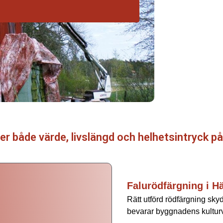
er både värde, livslängd och helhetsintryck på
Falurödfärgning i H
Rätt utförd rödfärgning skyd
bevarar byggnadens kultur