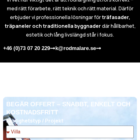
med rätt förarbete, rätt teknik och rätt material. Därför
erbjuder vi professionella lösningar för
träfasader,
träpaneler och traditionella byggnader
där hållbarhet,
estetik och lång livslängd står i fokus.
+46 (0)73 07 20 229
k@rodmalare.se
BEGÄR OFFERT – SNABBT, ENKELT OCH
KOSTNADSFRITT
Fastighetstyp / Projekt