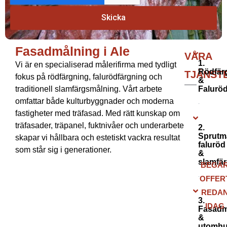
Skicka
Fasadmålning i Ale
Fasadmålning i Ale
VÅRA
1.
Vi är en specialiserad målerifirma med tydligt
Rödfär
TJÄNST
fokus på rödfärgning, falurödfärgning och
&
traditionell slamfärgsmålning. Vårt arbete
Falurö
omfattar både kulturbyggnader och moderna
fastigheter med träfasad. Med rätt kunskap om
träfasader, träpanel, fuktnivåer och underarbete
2.
Sprutm
skapar vi hållbara och estetiskt vackra resultat
faluröd
som står sig i generationer.
&
slamfä
BEGÄ
OFFER
REDA
3.
IDAG
Fasadm
&
utomhu