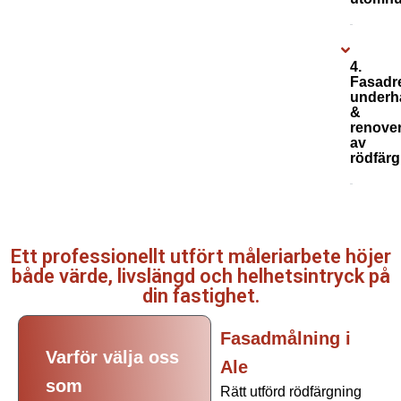
4.
Fasadr
underhå
&
renove
av
rödfärg
Ett professionellt utfört måleriarbete höjer
både värde, livslängd och helhetsintryck på
din fastighet.
Fasadmålning i
Varför välja oss
Ale
som
Rätt utförd rödfärgning