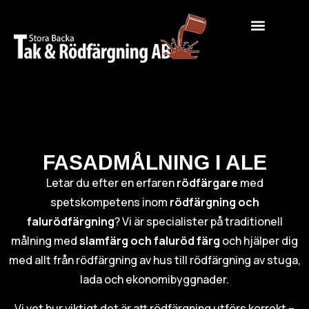
FASADMÅLNING I ALE
Letar du efter en erfaren
rödfärgare
med
spetskompetens inom
rödfärgning och
falurödfärgning
? Vi är specialister på traditionell
målning med
slamfärg och faluröd färg
och hjälper dig
med allt från rödfärgning av hus till rödfärgning av stuga,
lada och ekonomibyggnader.
Vi vet hur viktigt det är att rödfärgning utförs korrekt –