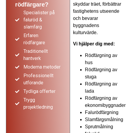
rödfärgare?
skyddar träet, förbättrar
fastighetens utseende
Specialister på
och bevarar
faluröd &
byggnadens
slamfärg
kulturvärde.
Erfaren
rödfärgare
Vi hjälper dig med:
Traditionellt
Rödfärgning av
hantverk
hus
Moderna metoder
Rödfärgning av
Professionellt
stuga
utförande
Rödfärgning av
lada
Tydliga offerter
Rödfärgning av
Trygg
ekonomibyggnader
projektledning
Falurödfärgning
Slamfärgsmålning
Sprutmålning