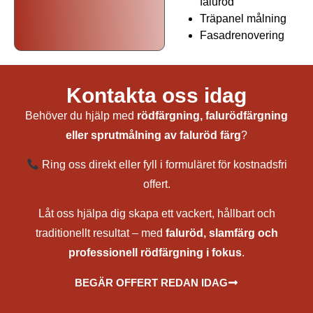
faluröd
Träpanel målning
Fasadrenovering
Fasadmålning i Ale
Kontakta oss idag
Behöver du hjälp med
rödfärgning, falurödfärgning
eller sprutmålning av faluröd färg
?
Ring oss direkt eller fyll i formuläret för kostnadsfri
offert.
Låt oss hjälpa dig skapa ett vackert, hållbart och
traditionellt resultat – med
faluröd, slamfärg och
professionell rödfärgning i fokus
.
BEGÄR OFFERT REDAN IDAG
målare, målerifirma, fasadmålning, utvändig målning, rödfärgning av hus, falurödfärgning, måla hus med
falurödfärg, renovering av rödfärg, underhåll av rödfärg, bästa rödfärg för träfasad, rödfärga torp och stuga, måla
torp, fasadrenovering, utomhusmålning av hus, underhållsmålning fasad, träpanel målning, målning av tak och