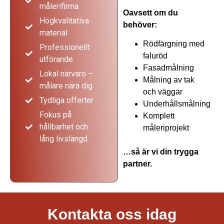
målerifirma
Oavsett om du
Högkvalitativa
behöver:
material
Rödfärgning med
Professionellt
faluröd
utförande
Fasadmålning
Lokal närvaro –
Målning av tak
målare nära dig
och väggar
Tydliga offerter
Underhållsmålning
Fokus på
Komplett
hållbarhet och
måleriprojekt
lång livslängd
…så är vi din trygga
partner.
Målerifirma i Lidköping
Kontakta oss idag