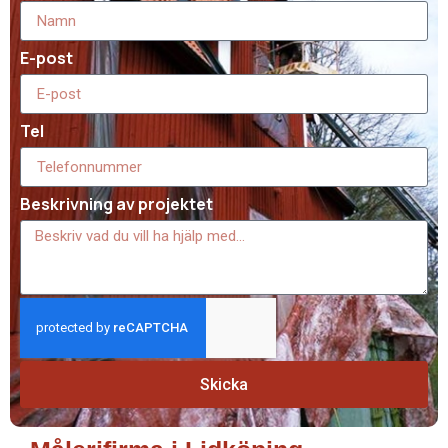
E-post
Tel
Beskrivning av projektet
Skicka
Målerifirma i Lidköping