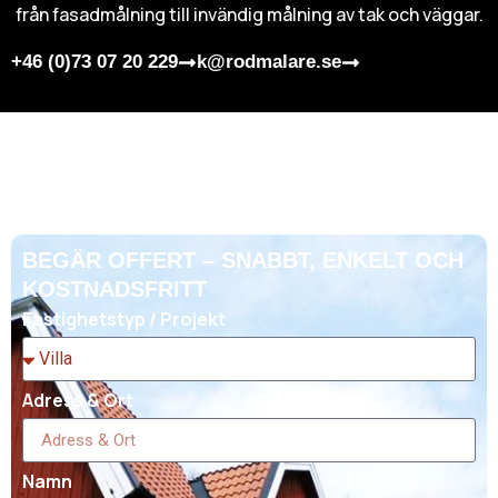
från fasadmålning till invändig målning av tak och väggar.
+46 (0)73 07 20 229
k@rodmalare.se
BEGÄR OFFERT – SNABBT, ENKELT OCH
KOSTNADSFRITT
Fastighetstyp / Projekt
Adress & Ort
Namn