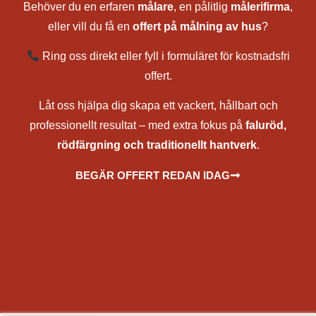
Behöver du en erfaren
målare
, en pålitlig
målerifirma
,
eller vill du få en
offert på målning av hus
?
Ring oss direkt eller fyll i formuläret för kostnadsfri
offert.
Låt oss hjälpa dig skapa ett vackert, hållbart och
professionellt resultat – med extra fokus på
faluröd,
rödfärgning och traditionellt hantverk
.
BEGÄR OFFERT REDAN IDAG
målare, målerifirma, fasadmålning, utvändig målning, rödfärgning av hus, falurödfärgning, måla hus med
falurödfärg, renovering av rödfärg, underhåll av rödfärg, bästa rödfärg för träfasad, rödfärga torp och stuga, måla
torp, fasadrenovering, utomhusmålning av hus, underhållsmålning fasad, träpanel målning, målning av tak och
väggar, pris för målning av hus, kostnad rödfärgning, offert målare, målare nära mig, rödfärgare, sprutmålning
faluröd, slamfärg sprutmålare, lada, torp, ekonomibyggnader
Solna, Sundbyberg, Lidingö, Täby, Vallentuna, Österåker, Vaxholm, Norrtälje, Sigtuna, Upplands Väsby, Sollentuna,
Upplands-Bro, Ekerö, Botkyrka, Salem, Södertälje, Nykvarn, Haninge, Falun, Borlänge, Avesta, Hedemora,
Ludvika, Smedjebacken, Gagnef, Leksand, Rättvik, Mora, Orsa, Älvdalen, Malung-Sälen, Vansbro, Säter, Ale,
Alingsås, Bengtsfors, Bollebygd, Borås, Dals-Ed, Essunga, Falköping, Färgelanda, Grästorp, Gullspång, Götene,
Herrljunga, Hjo, Härryda, Karlsborg, Kungälv, Lerum, Lidköping, Lilla Edet, Mark, Mariestad, Mellerud, Mölndal,
Munkedal, Partille, Skara, Skövde, Sotenäs, Stenungsund, Strömstad, Svenljunga, Tanum, Tibro, Tidaholm,
Töreboda, Tranemo, Trollhättan, Tjörn, Uddevalla, Ulricehamn, Vara, Vårgårda, Vänersborg, Åmål, Öckerö,
Göteborg, Örebro, Kumla, Hallsberg, Askersund, Laxå, Lekeberg, Karlskoga, Degerfors, Ljusnarsberg, Hällefors,
Nora, Lindesberg, Uppsala, Enköping, Knivsta, Tierp, Östhammar, Håbo, Älvkarleby, Heby, Karlstad,
Kristinehamn, Arvika, Säffle, Grums, Kil, Forshaga, Hammarö, Sunne, Torsby, Hagfors, Munkfors, Filipstad,
Storfors, Eda, Årjäng, Östersund, Krokom, Åre, Berg, Härjedalen, Bräcke, Ragunda, Strömsund