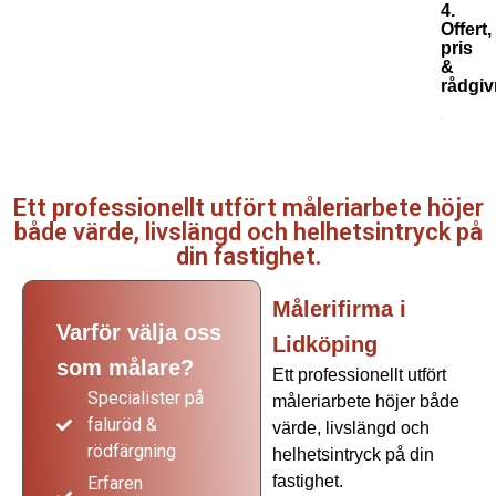
4.
Offert,
pris
&
rådgiv
Ett professionellt utfört måleriarbete höjer
både värde, livslängd och helhetsintryck på
din fastighet.
Målerifirma i
Varför välja oss
Lidköping
som målare?
Ett professionellt utfört
Specialister på
måleriarbete höjer både
faluröd &
värde, livslängd och
rödfärgning
helhetsintryck på din
fastighet.
Erfaren