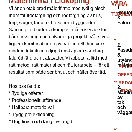
Målerifirma i Lidköping
VÅRA
1.
Vi är en etablerad målerifirma med tydlig nisch
Rödfä
TJÄNS
inom falurödfärgning och rödfärgning av hus,
&
torp, stugor, lador och ekonomibyggnader.
Falurö
Samtidigt erbjuder vi komplett måleriservice för
både invändiga och utvändiga projekt. Vår styrka
ligger i kombinationen av traditionellt hantverk,
2.
Fasad
modern teknik och djup kunskap om slamfärg,
&
faluröd färg och träfasader. Vi arbetar alltid med
utvänd
rätt metod, rätt material och rätt förarbete – för ett
målni
BEGÄ
resultat som både ser bra ut och håller över tid.
OFFE
REDA
Hos oss får du:
3.
IDA
Målni
* Tydliga offerter
av
* Professionellt utförande
tak
* Hållbara materialval
och
vägga
* Trygg projektledning
* Hög finish och lång livslängd