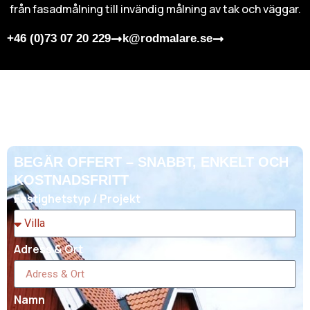
från fasadmålning till invändig målning av tak och väggar.
+46 (0)73 07 20 229
k@rodmalare.se
BEGÄR OFFERT – SNABBT, ENKELT OCH
KOSTNADSFRITT
Fastighetstyp / Projekt
Adress & Ort
Namn