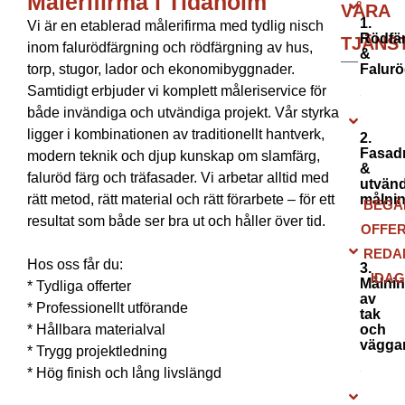
Målerifirma i Tidaholm
VÅRA
1.
Vi är en etablerad målerifirma med tydlig nisch
Rödfä
TJÄNS
inom falurödfärgning och rödfärgning av hus,
&
torp, stugor, lador och ekonomibyggnader.
Falurö
Samtidigt erbjuder vi komplett måleriservice för
både invändiga och utvändiga projekt. Vår styrka
ligger i kombinationen av traditionellt hantverk,
2.
Fasad
modern teknik och djup kunskap om slamfärg,
&
faluröd färg och träfasader. Vi arbetar alltid med
utvänd
rätt metod, rätt material och rätt förarbete – för ett
målni
BEGÄ
resultat som både ser bra ut och håller över tid.
OFFE
REDA
Hos oss får du:
3.
IDA
Målni
* Tydliga offerter
av
* Professionellt utförande
tak
* Hållbara materialval
och
vägga
* Trygg projektledning
* Hög finish och lång livslängd