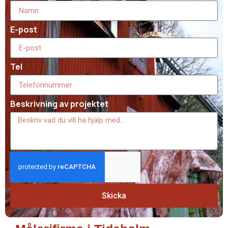
E-post
Tel
Beskrivning av projektet
Skicka
Målerifirma i Tidaholm