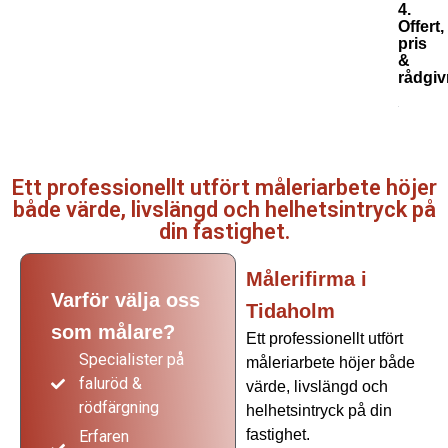
4.
Offert,
pris
&
rådgiv
Ett professionellt utfört måleriarbete höjer
både värde, livslängd och helhetsintryck på
din fastighet.
Målerifirma i
Varför välja oss
Tidaholm
som målare?
Ett professionellt utfört
Specialister på
måleriarbete höjer både
faluröd &
värde, livslängd och
rödfärgning
helhetsintryck på din
fastighet.
Erfaren