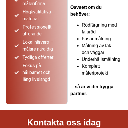
målerifirma
Oavsett om du
Högkvalitativa
behöver:
material
Rödfärgning med
Professionellt
faluröd
utförande
Fasadmålning
Lokal närvaro –
Målning av tak
målare nära dig
och väggar
Tydliga offerter
Underhållsmålning
Fokus på
Komplett
hållbarhet och
måleriprojekt
lång livslängd
…så är vi din trygga
partner.
Målerifirma i Tidaholm
Kontakta oss idag