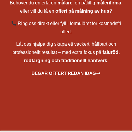
Behöver du en erfaren
målare
, en pålitlig
målerifirma
,
eller vill du få en
offert på målning av hus
?
Ring oss direkt eller fyll i formuläret för kostnadsfri
offert.
Låt oss hjälpa dig skapa ett vackert, hållbart och
professionellt resultat – med extra fokus på
faluröd,
rödfärgning och traditionellt hantverk
.
BEGÄR OFFERT REDAN IDAG
målare, målerifirma, fasadmålning, utvändig målning, rödfärgning av hus, falurödfärgning, måla hus med
falurödfärg, renovering av rödfärg, underhåll av rödfärg, bästa rödfärg för träfasad, rödfärga torp och stuga, måla
torp, fasadrenovering, utomhusmålning av hus, underhållsmålning fasad, träpanel målning, målning av tak och
väggar, pris för målning av hus, kostnad rödfärgning, offert målare, målare nära mig, rödfärgare, sprutmålning
faluröd, slamfärg sprutmålare, lada, torp, ekonomibyggnader
Solna, Sundbyberg, Lidingö, Täby, Vallentuna, Österåker, Vaxholm, Norrtälje, Sigtuna, Upplands Väsby, Sollentuna,
Upplands-Bro, Ekerö, Botkyrka, Salem, Södertälje, Nykvarn, Haninge, Falun, Borlänge, Avesta, Hedemora,
Ludvika, Smedjebacken, Gagnef, Leksand, Rättvik, Mora, Orsa, Älvdalen, Malung-Sälen, Vansbro, Säter, Ale,
Alingsås, Bengtsfors, Bollebygd, Borås, Dals-Ed, Essunga, Falköping, Färgelanda, Grästorp, Gullspång, Götene,
Herrljunga, Hjo, Härryda, Karlsborg, Kungälv, Lerum, Lidköping, Lilla Edet, Mark, Mariestad, Mellerud, Mölndal,
Munkedal, Partille, Skara, Skövde, Sotenäs, Stenungsund, Strömstad, Svenljunga, Tanum, Tibro, Tidaholm,
Töreboda, Tranemo, Trollhättan, Tjörn, Uddevalla, Ulricehamn, Vara, Vårgårda, Vänersborg, Åmål, Öckerö,
Göteborg, Örebro, Kumla, Hallsberg, Askersund, Laxå, Lekeberg, Karlskoga, Degerfors, Ljusnarsberg, Hällefors,
Nora, Lindesberg, Uppsala, Enköping, Knivsta, Tierp, Östhammar, Håbo, Älvkarleby, Heby, Karlstad,
Kristinehamn, Arvika, Säffle, Grums, Kil, Forshaga, Hammarö, Sunne, Torsby, Hagfors, Munkfors, Filipstad,
Storfors, Eda, Årjäng, Östersund, Krokom, Åre, Berg, Härjedalen, Bräcke, Ragunda, Strömsund