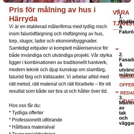
Pris för målning av hus i
VÅRA
1.
Härryda
Rödfä
TJÄNS
Vi är en etablerad målerifirma med tydlig nisch
&
Falurö
inom falurödfärgning och rödfärgning av hus,
torp, stugor, lador och ekonomibyggnader.
Samtidigt erbjuder vi komplett måleriservice för
2.
både invändiga och utvändiga projekt. Vår styrka
Fasad
ligger i kombinationen av traditionellt hantverk,
&
modern teknik och djup kunskap om slamfärg,
utvänd
målni
faluröd färg och träfasader. Vi arbetar alltid med
BEGÄ
rätt metod, rätt material och rätt förarbete – för ett
OFFE
resultat som både ser bra ut och håller över tid.
REDA
3.
IDA
Målni
Hos oss får du:
av
* Tydliga offerter
tak
och
* Professionellt utförande
vägga
* Hållbara materialval