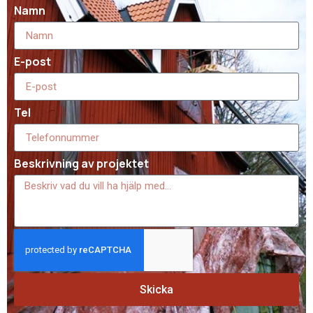
Namn
E-post
Tel
Beskrivning av projektet
Skicka
Pris för målning av hus i Härryda