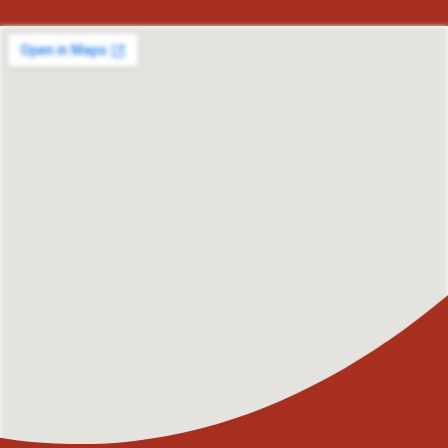
Storfors, Eda, Årjäng, Östersund, Krokom, Åre, Berg, Härjedalen, Bräcke, Ragunda, Strömsund