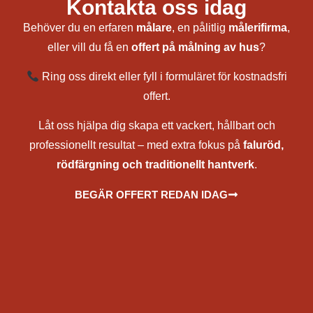
Kontakta oss idag
Behöver du en erfaren
målare
, en pålitlig
målerifirma
,
eller vill du få en
offert på målning av hus
?
Ring oss direkt eller fyll i formuläret för kostnadsfri
offert.
Låt oss hjälpa dig skapa ett vackert, hållbart och
professionellt resultat – med extra fokus på
faluröd,
rödfärgning och traditionellt hantverk
.
BEGÄR OFFERT REDAN IDAG
målare, målerifirma, fasadmålning, utvändig målning, rödfärgning av hus, falurödfärgning, måla hus med
falurödfärg, renovering av rödfärg, underhåll av rödfärg, bästa rödfärg för träfasad, rödfärga torp och stuga, måla
torp, fasadrenovering, utomhusmålning av hus, underhållsmålning fasad, träpanel målning, målning av tak och
väggar, pris för målning av hus, kostnad rödfärgning, offert målare, målare nära mig, rödfärgare, sprutmålning
faluröd, slamfärg sprutmålare, lada, torp, ekonomibyggnader
Solna, Sundbyberg, Lidingö, Täby, Vallentuna, Österåker, Vaxholm, Norrtälje, Sigtuna, Upplands Väsby, Sollentuna,
Upplands-Bro, Ekerö, Botkyrka, Salem, Södertälje, Nykvarn, Haninge, Falun, Borlänge, Avesta, Hedemora,
Ludvika, Smedjebacken, Gagnef, Leksand, Rättvik, Mora, Orsa, Älvdalen, Malung-Sälen, Vansbro, Säter, Ale,
Alingsås, Bengtsfors, Bollebygd, Borås, Dals-Ed, Essunga, Falköping, Färgelanda, Grästorp, Gullspång, Götene,
Herrljunga, Hjo, Härryda, Karlsborg, Kungälv, Lerum, Lidköping, Lilla Edet, Mark, Mariestad, Mellerud, Mölndal,
Munkedal, Partille, Skara, Skövde, Sotenäs, Stenungsund, Strömstad, Svenljunga, Tanum, Tibro, Tidaholm,
Töreboda, Tranemo, Trollhättan, Tjörn, Uddevalla, Ulricehamn, Vara, Vårgårda, Vänersborg, Åmål, Öckerö,
Göteborg, Örebro, Kumla, Hallsberg, Askersund, Laxå, Lekeberg, Karlskoga, Degerfors, Ljusnarsberg, Hällefors,
Nora, Lindesberg, Uppsala, Enköping, Knivsta, Tierp, Östhammar, Håbo, Älvkarleby, Heby, Karlstad,
Kristinehamn, Arvika, Säffle, Grums, Kil, Forshaga, Hammarö, Sunne, Torsby, Hagfors, Munkfors, Filipstad,