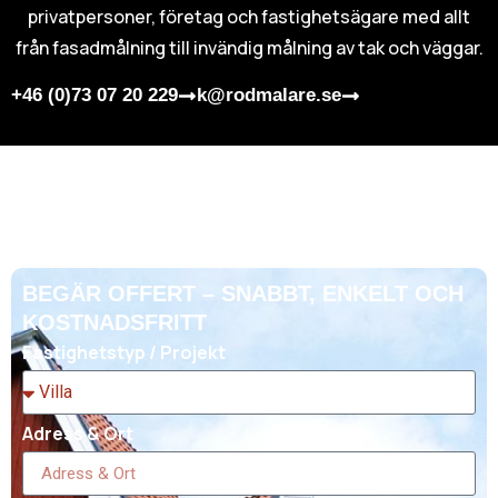
privatpersoner, företag och fastighetsägare med allt
från fasadmålning till invändig målning av tak och väggar.
+46 (0)73 07 20 229
k@rodmalare.se
BEGÄR OFFERT – SNABBT, ENKELT OCH
KOSTNADSFRITT
Fastighetstyp / Projekt
Adress & Ort