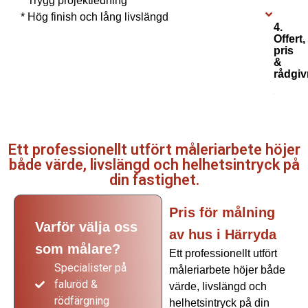
* Trygg projektledning
* Hög finish och lång livslängd
4.
Offert,
pris
&
rådgiv
Ett professionellt utfört måleriarbete höjer
både värde, livslängd och helhetsintryck på
din fastighet.
Pris för målning
Varför välja oss
av hus i Härryda
som målare?
Ett professionellt utfört
Specialister på
måleriarbete höjer både
faluröd &
värde, livslängd och
rödfärgning
helhetsintryck på din