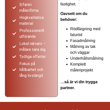
fastighet.
Erfaren
målerifirma
Oavsett om du
Högkvalitativa
behöver:
material
Rödfärgning med
Professionellt
faluröd
utförande
Fasadmålning
Lokal närvaro –
Målning av tak
målare nära dig
och väggar
Tydliga offerter
Underhållsmålning
Fokus på
Komplett
hållbarhet och
måleriprojekt
lång livslängd
…så är vi din trygga
partner.
Pris för målning av hus i Härryda