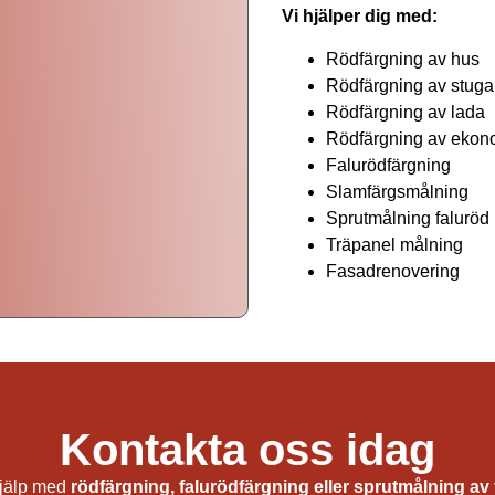
Vi hjälper dig med:
Rödfärgning av hus
Rödfärgning av stuga
Rödfärgning av lada
Rödfärgning av ekon
Falurödfärgning
Slamfärgsmålning
Sprutmålning faluröd
Träpanel målning
Fasadrenovering
Renovering av rödfärg i Hjo
Kontakta oss idag
jälp med
rödfärgning, falurödfärgning eller sprutmålning av 