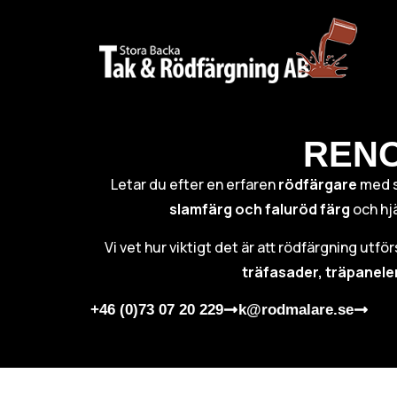
RENO
Letar du efter en erfaren
rödfärgare
med 
slamfärg och faluröd färg
och hjä
Vi vet hur viktigt det är att rödfärgning utfö
träfasader, träpanele
+46 (0)73 07 20 229
k@rodmalare.se