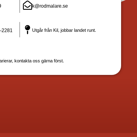
9
k@rodmalare.se
Utgår från Kil, jobbar landet runt.
-2281
rierar, kontakta oss gärna först.