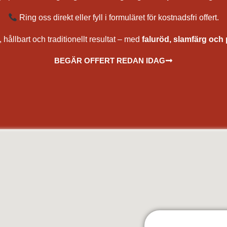
Ring oss direkt eller fyll i formuläret för kostnadsfri offert.
 hållbart och traditionellt resultat – med
faluröd, slamfärg och 
BEGÄR OFFERT REDAN IDAG
hus med falurödfärg, renovering av rödfärg, underhåll av rödfärg, bästa rödfärg för träfasad, rödfärga torp och stuga, måla 
 målning av hus, kostnad rödfärgning, offert målare, målare nära mig, rödfärgare, sprutmålning faluröd, slamfärg sprutmålare, 
 Väsby, Sollentuna, Upplands-Bro, Ekerö, Botkyrka, Salem, Södertälje, Nykvarn, Haninge, Falun, Borlänge, Avesta, Hedemora
da, Grästorp, Gullspång, Götene, Herrljunga, Hjo, Härryda, Karlsborg, Kungälv, Lerum, Lidköping, Lilla Edet, Mark, Mariest
icehamn, Vara, Vårgårda, Vänersborg, Åmål, Öckerö, Göteborg, Örebro, Kumla, Hallsberg, Askersund, Laxå, Lekeberg, Karlskoga
rvika, Säffle, Grums, Kil, Forshaga, Hammarö, Sunne, Torsby, Hagfors, Munkfors, Filipstad, Storfors, Eda, Årjäng, Östersu