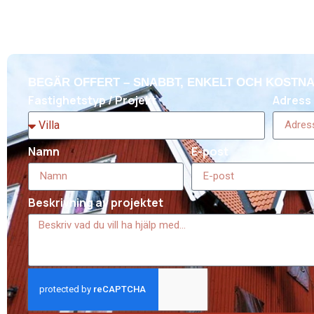
BEGÄR OFFERT – SNABBT, ENKELT OCH KOSTNA
Fastighetstyp / Projekt
Adress 
Namn
E-post
Beskrivning av projektet