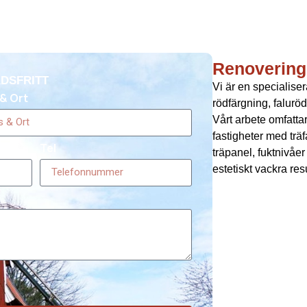
Renovering 
DSFRITT
Vi är en specialise
& Ort
rödfärgning, falurö
Vårt arbete omfatt
fastigheter med trä
Tel
träpanel, fuktnivåe
estetiskt vackra res