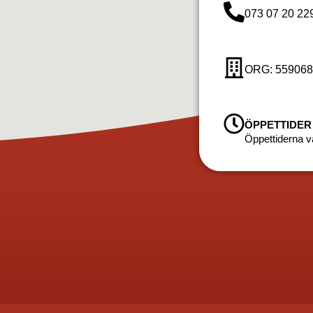
073 07 20 22
ORG: 559068
ÖPPETTIDER
Öppettiderna va
hus med falurödfärg, renovering av rödfärg, underhåll av rödfärg, bästa rödfärg för
lsmålning fasad, träpanel målning, målning av tak och väggar, pris för målning av hus,
ärg sprutmålare, lada, torp, ekonomibyggnader
a, Upplands Väsby, Sollentuna, Järfälla, Upplands-Bro, Ekerö, Huddinge, Botkyrka, Salem,
dvika, Smedjebacken, Gagnef, Leksand, Rättvik, Mora, Orsa, Älvdalen, Malung-Sälen,
rgelanda, Grästorp, Gullspång, Götene, Herrljunga, Hjo, Härryda, Karlsborg, Kungälv,
, Skövde, Sotenäs, Stenungsund, Strömstad, Svenljunga, Tanum, Tibro, Tidaholm,
ål, Öckerö, Göteborg, Örebro, Kumla, Hallsberg, Askersund, Laxå, Lekeberg, Karlskoga,
hammar, Håbo, Älvkarleby, Heby, Karlstad, Kristinehamn, Arvika, Säffle, Grums, Kil,
ersund, Krokom, Åre, Berg, Härjedalen, Bräcke, Ragunda, Strömsund