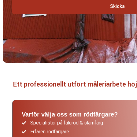
Skicka
Renovering av rödfärg i Hjo
Ett professionellt utfört måleriarbete höj
Varför välja oss som rödfärgare?
Specialister på faluröd & slamfärg
Erfaren rödfärgare