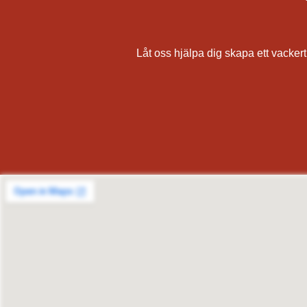
Låt oss hjälpa dig skapa ett vackert,
målare, målerifirma, fasadmålning, utvändig målning, rödfärgning av hus, falurödfärgning, måla 
av tak och väggar, pris för
Solna, Sundbyberg, Lidingö, Täby, Vallentuna, Österåker, Vaxholm, Norrtälje, Sigtuna, Upplands
Säter, Ale, Alingsås, Bengtsfors, Bollebygd, Borås, Dals-Ed, Essunga, Falköping, Färgelan
Svenljunga, Tanum, Tibro, Tidaholm, Töreboda, Tranemo, Trollhättan, Tjörn, Uddevalla, Ulr
Östhammar, Håbo, Älvkarleby, Heby, Karlstad, Kristinehamn, A