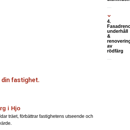
4.
Fasadreno
underhåll
&
renoverin
av
rödfärg
 din fastighet.
rg i Hjo
dar träet, förbättrar fastighetens utseende och
värde.