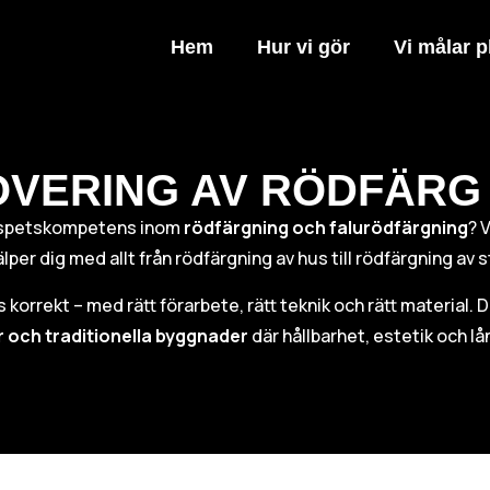
Hem
Hur vi gör
Vi målar p
VERING AV RÖDFÄRG 
spetskompetens inom
rödfärgning och falurödfärgning
? 
lper dig med allt från rödfärgning av hus till rödfärgning a
rs korrekt – med rätt förarbete, rätt teknik och rätt material. 
r och traditionella byggnader
där hållbarhet, estetik och lån