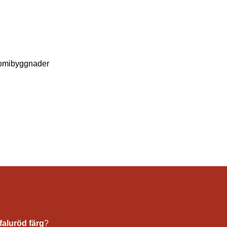
omibyggnader
faluröd färg
?