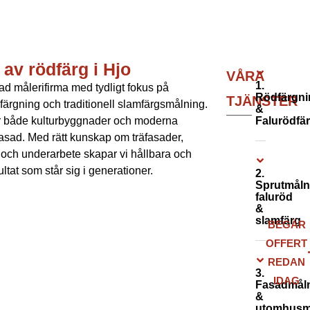
av rödfärg i Hjo
VÅRA
1.
rad målerifirma med tydligt fokus på
Rödfärgni
TJÄNSTER
dfärgning och traditionell slamfärgsmålning.
&
ar både kulturbyggnader och moderna
Falurödfä
fasad. Med rätt kunskap om träfasader,
r och underarbete skapar vi hållbara och
ultat som står sig i generationer.
2.
Sprutmåln
faluröd
&
slamfärg
BEGÄR
OFFERT
REDAN
3.
IDAG
Fasadmål
&
utomhusm