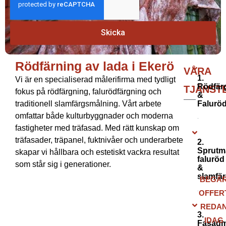
Skicka
Rödfärning av lada i Ekerö
Rödfärning av lada i Ekerö
VÅRA
1.
Vi är en specialiserad målerifirma med tydligt
Rödfär
TJÄNST
fokus på rödfärgning, falurödfärgning och
&
traditionell slamfärgsmålning. Vårt arbete
Falurö
omfattar både kulturbyggnader och moderna
fastigheter med träfasad. Med rätt kunskap om
träfasader, träpanel, fuktnivåer och underarbete
2.
Sprutm
skapar vi hållbara och estetiskt vackra resultat
faluröd
som står sig i generationer.
&
slamfä
BEGÄ
OFFER
REDA
3.
IDAG
Fasadm