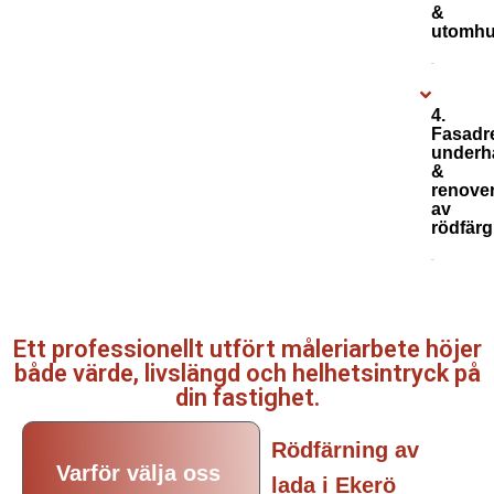
&
utomhu
4.
Fasadr
underhå
&
renove
av
rödfärg
Ett professionellt utfört måleriarbete höjer
både värde, livslängd och helhetsintryck på
din fastighet.
Rödfärning av
Varför välja oss
lada i Ekerö