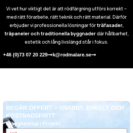
Vi vet hur viktigt det är att rödfärgning utförs korrekt –
med rätt förarbete, rätt teknik och rätt material. Därför
erbjuder vi professionella lösningar för
träfasader,
träpaneler och traditionella byggnader
där hållbarhet,
estetik och lång livslängd står i fokus.
+46 (0)73 07 20 229
k@rodmalare.se
BEGÄR OFFERT – SNABBT, ENKELT OCH
KOSTNADSFRITT
Fastighetstyp / Projekt