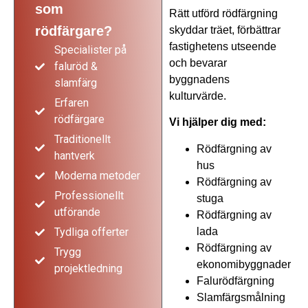
som
Rätt utförd rödfärgning
rödfärgare?
skyddar träet, förbättrar
fastighetens utseende
Specialister på
och bevarar
faluröd &
byggnadens
slamfärg
kulturvärde.
Erfaren
rödfärgare
Vi hjälper dig med:
Traditionellt
Rödfärgning av
hantverk
hus
Moderna metoder
Rödfärgning av
Professionellt
stuga
utförande
Rödfärgning av
lada
Tydliga offerter
Rödfärgning av
Trygg
ekonomibyggnader
projektledning
Falurödfärgning
Slamfärgsmålning