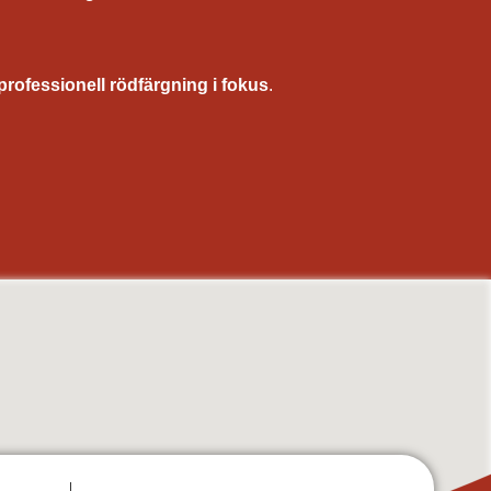
professionell rödfärgning i fokus
.
torp, fasadrenovering, utomhusmålning av hus, underhållsmålning fasad, träpanel målning, målning
lada, torp, ekonomibyggnader
, Ludvika, Smedjebacken, Gagnef, Leksand, Rättvik, Mora, Orsa, Älvdalen, Malung-Sälen, Vansbro,
ad, Mellerud, Mölndal, Munkedal, Partille, Skara, Skövde, Sotenäs, Stenungsund, Strömstad,
, Degerfors, Ljusnarsberg, Hällefors, Nora, Lindesberg, Uppsala, Enköping, Knivsta, Tierp,
nd, Krokom, Åre, Berg, Härjedalen, Bräcke, Ragunda, Strömsund