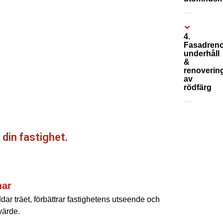
4.
Fasadreno
underhåll
&
renoverin
av
rödfärg
 din fastighet.
mar
dar träet, förbättrar fastighetens utseende och
värde.