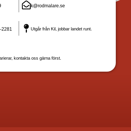
9
k@rodmalare.se
Utgår från Kil, jobbar landet runt.
-2281
rierar, kontakta oss gärna först.