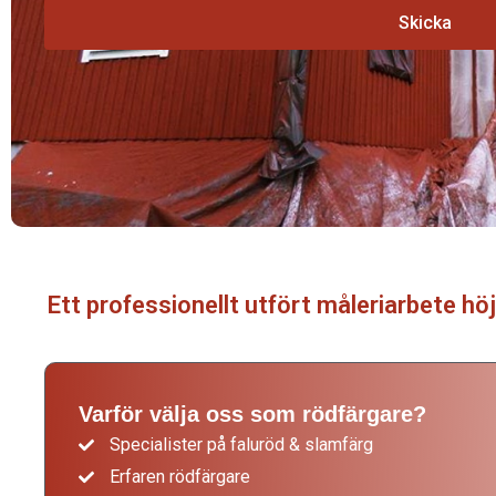
Skicka
Slamfärg i Östhammar
Ett professionellt utfört måleriarbete höj
Varför välja oss som rödfärgare?
Specialister på faluröd & slamfärg
Erfaren rödfärgare