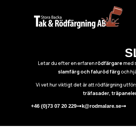
S
Letar du efter en erfaren
rödfärgare
med 
slamfärg och faluröd färg
och hjä
Vi vet hur viktigt det är att rödfärgning utfö
träfasader, träpanele
+46 (0)73 07 20 229
k@rodmalare.se