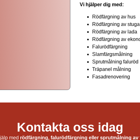
Vi hjälper dig med:
Rödfärgning av hus
Rödfärgning av stuga
Rödfärgning av lada
Rödfärgning av ekon
Falurödfärgning
Slamfärgsmålning
Sprutmålning faluröd
Träpanel målning
Fasadrenovering
Slamfärg i Östhammar
Kontakta oss idag
jälp med
rödfärgning, falurödfärgning eller sprutmålning av 