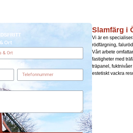
Slamfärg i
DSFRITT
Vi är en specialise
& Ort
rödfärgning, falurö
Vårt arbete omfatt
fastigheter med trä
Tel
träpanel, fuktnivåe
estetiskt vackra res