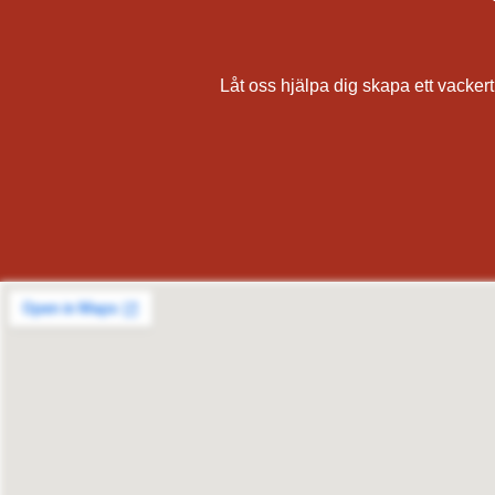
Låt oss hjälpa dig skapa ett vackert,
målare, målerifirma, fasadmålning, utvändig målning, rödfärgning av hus, falurödfärgning, måla 
av tak och väggar, pris för
Solna, Sundbyberg, Lidingö, Täby, Vallentuna, Österåker, Vaxholm, Norrtälje, Sigtuna, Upplands
Säter, Ale, Alingsås, Bengtsfors, Bollebygd, Borås, Dals-Ed, Essunga, Falköping, Färgelan
Svenljunga, Tanum, Tibro, Tidaholm, Töreboda, Tranemo, Trollhättan, Tjörn, Uddevalla, Ulr
Östhammar, Håbo, Älvkarleby, Heby, Karlstad, Kristinehamn, A