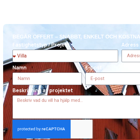
BEGÄR OFFERT – SNABBT, ENKELT OCH KOSTNA
Fastighetstyp / Projekt
Adress 
Namn
E-post
Beskrivning av projektet