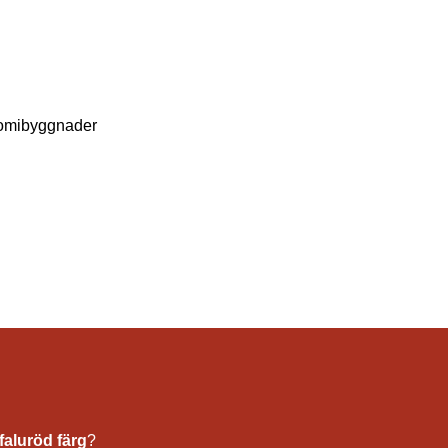
omibyggnader
faluröd färg
?