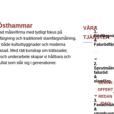
 Östhammar
VÅRA
1.
rad målerifirma med tydligt fokus på
Rödfärgni
TJÄNSTER
dfärgning och traditionell slamfärgsmålning.
&
ar både kulturbyggnader och moderna
Falurödfä
fasad. Med rätt kunskap om träfasader,
r och underarbete skapar vi hållbara och
ultat som står sig i generationer.
2.
Sprutmåln
faluröd
&
slamfärg
BEGÄR
OFFERT
REDAN
3.
IDAG
Fasadmål
&
utomhusm