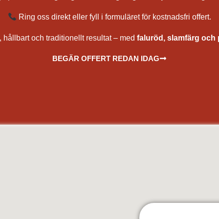
Ring oss direkt eller fyll i formuläret för kostnadsfri offert.
 hållbart och traditionellt resultat – med
faluröd, slamfärg och 
BEGÄR OFFERT REDAN IDAG
hus med falurödfärg, renovering av rödfärg, underhåll av rödfärg, bästa rödfärg för träfasad, rödfärga torp och stuga, måla 
 målning av hus, kostnad rödfärgning, offert målare, målare nära mig, rödfärgare, sprutmålning faluröd, slamfärg sprutmålare, 
 Väsby, Sollentuna, Upplands-Bro, Ekerö, Botkyrka, Salem, Södertälje, Nykvarn, Haninge, Falun, Borlänge, Avesta, Hedemora
da, Grästorp, Gullspång, Götene, Herrljunga, Hjo, Härryda, Karlsborg, Kungälv, Lerum, Lidköping, Lilla Edet, Mark, Mariest
icehamn, Vara, Vårgårda, Vänersborg, Åmål, Öckerö, Göteborg, Örebro, Kumla, Hallsberg, Askersund, Laxå, Lekeberg, Karlskoga
rvika, Säffle, Grums, Kil, Forshaga, Hammarö, Sunne, Torsby, Hagfors, Munkfors, Filipstad, Storfors, Eda, Årjäng, Östersu