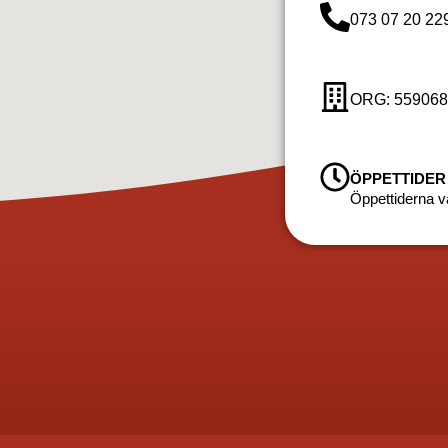
073 07 20 22
ORG: 559068
ÖPPETTIDER
Öppettiderna va
hus med falurödfärg, renovering av rödfärg, underhåll av rödfärg, bästa rödfärg för
lsmålning fasad, träpanel målning, målning av tak och väggar, pris för målning av hus,
ärg sprutmålare, lada, torp, ekonomibyggnader
a, Upplands Väsby, Sollentuna, Järfälla, Upplands-Bro, Ekerö, Huddinge, Botkyrka, Salem,
dvika, Smedjebacken, Gagnef, Leksand, Rättvik, Mora, Orsa, Älvdalen, Malung-Sälen,
rgelanda, Grästorp, Gullspång, Götene, Herrljunga, Hjo, Härryda, Karlsborg, Kungälv,
, Skövde, Sotenäs, Stenungsund, Strömstad, Svenljunga, Tanum, Tibro, Tidaholm,
ål, Öckerö, Göteborg, Örebro, Kumla, Hallsberg, Askersund, Laxå, Lekeberg, Karlskoga,
hammar, Håbo, Älvkarleby, Heby, Karlstad, Kristinehamn, Arvika, Säffle, Grums, Kil,
ersund, Krokom, Åre, Berg, Härjedalen, Bräcke, Ragunda, Strömsund