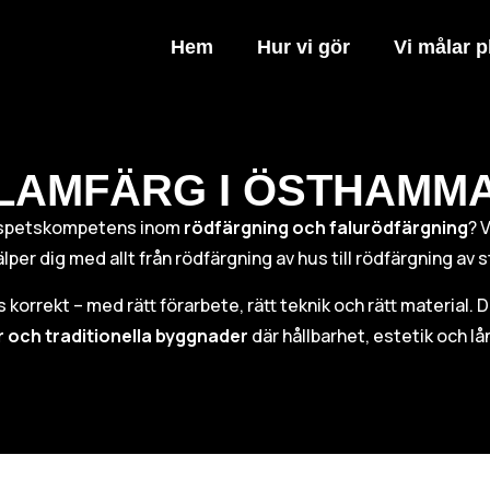
Hem
Hur vi gör
Vi målar p
LAMFÄRG I ÖSTHAMM
spetskompetens inom
rödfärgning och falurödfärgning
? 
lper dig med allt från rödfärgning av hus till rödfärgning a
rs korrekt – med rätt förarbete, rätt teknik och rätt material. 
r och traditionella byggnader
där hållbarhet, estetik och lån