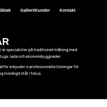
låttak
Galleri/Kunder
Kontakt
AR
Vi är specialister på traditionell målning med
v stuga, lada och ekonomibyggnader.
Därför erbjuder vi professionella lösningar för
g livslängd står i fokus.