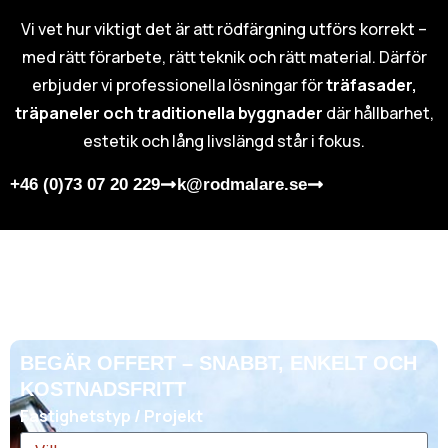
Vi vet hur viktigt det är att rödfärgning utförs korrekt –
med rätt förarbete, rätt teknik och rätt material. Därför
erbjuder vi professionella lösningar för
träfasader,
träpaneler och traditionella byggnader
där hållbarhet,
estetik och lång livslängd står i fokus.
+46 (0)73 07 20 229
k@rodmalare.se
BEGÄR OFFERT – SNABBT, ENKELT OCH
KOSTNADSFRITT
Fastighetstyp / Projekt