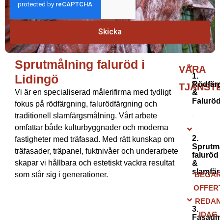
Skicka
Sprutmålning faluröd i Lidingö
Sprutmålning faluröd i
VÅRA
1.
Lidingö
Rödfär
TJÄNST
Vi är en specialiserad målerifirma med tydligt
&
Falurö
fokus på rödfärgning, falurödfärgning och
traditionell slamfärgsmålning. Vårt arbete
omfattar både kulturbyggnader och moderna
2.
fastigheter med träfasad. Med rätt kunskap om
Sprutm
träfasader, träpanel, fuktnivåer och underarbete
faluröd
skapar vi hållbara och estetiskt vackra resultat
&
slamfä
som står sig i generationer.
BEGÄ
OFFER
REDA
3.
IDAG
Fasadm