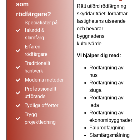
som
Rätt utförd rödfärgning
rödfärgare?
skyddar träet, förbättrar
fastighetens utseende
Specialister på
och bevarar
faluröd &
byggnadens
slamfärg
kulturvärde.
Erfaren
rödfärgare
Vi hjälper dig med:
Traditionellt
Rödfärgning av
hantverk
hus
Moderna metoder
Rödfärgning av
Professionellt
stuga
utförande
Rödfärgning av
lada
Tydliga offerter
Rödfärgning av
Trygg
ekonomibyggnader
projektledning
Falurödfärgning
Slamfärgsmålning