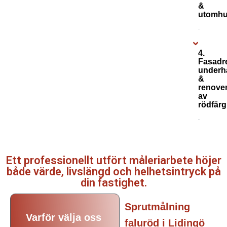
&
utomhu
4.
Fasadr
underhå
&
renove
av
rödfärg
Ett professionellt utfört måleriarbete höjer
både värde, livslängd och helhetsintryck på
din fastighet.
Sprutmålning
Varför välja oss
faluröd i Lidingö