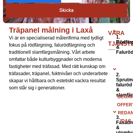
Skicka
Träpanel målning i Laxå
Träpanel målning i Laxå
VÅRA
1.
Vi är en specialiserad målerifirma med tydligt
Rödfär
TJÄNST
fokus på rödfärgning, falurödfärgning och
&
traditionell slamfärgsmålning. Vårt arbete
Falurö
omfattar både kulturbyggnader och moderna
fastigheter med träfasad. Med rätt kunskap om
träfasader, träpanel, fuktnivåer och underarbete
2.
Sprutm
skapar vi hållbara och estetiskt vackra resultat
faluröd
som står sig i generationer.
&
slamfä
BEGÄ
OFFER
REDA
3.
IDAG
Fasadm
&
utomhu