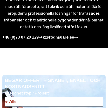
med rätt förarbete, rätt teknik och rätt material. Därför
erbjuder vi professionella lösningar för
träfasader,
träpaneler och traditionella byggnader
där hållbarhet,
estetik och lång livslängd står i fokus.
+46 (0)73 07 20 229
k@rodmalare.se
BEGÄR OFFERT – SNABBT, ENKELT OCH
KOSTNADSFRITT
Fastighetstyp / Projekt