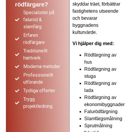
rödfärgare?
skyddar träet, förbättrar
fastighetens utseende
Specialister på
och bevarar
faluröd &
byggnadens
slamfärg
kulturvärde.
Erfaren
rödfärgare
Vi hjälper dig med:
Traditionellt
Rödfärgning av
hantverk
hus
Moderna metoder
Rödfärgning av
Professionellt
stuga
utförande
Rödfärgning av
lada
Tydliga offerter
Rödfärgning av
Trygg
ekonomibyggnader
projektledning
Falurödfärgning
Slamfärgsmålning
Sprutmålning