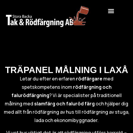
TRÄPANEL MÅLNING I LAXÅ
Letar du efter en erfaren
rödfärgare
med
spetskompetens inom
rödfärgning och
falurödfärgning
? Vi är specialister på traditionell
målning med
slamfärg och faluröd färg
och hjälper dig
med allt från rödfärgning av hus till rödfärgning av stuga,
lada och ekonomibyggnader.
Vi vet hur viktigt det är att rödfärgning utförs korrekt –