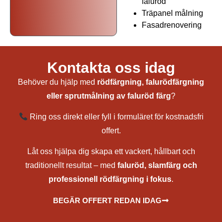
faluröd
Träpanel målning
Fasadrenovering
Träpanel målning i Laxå
Kontakta oss idag
Behöver du hjälp med
rödfärgning, falurödfärgning
eller sprutmålning av faluröd färg
?
Ring oss direkt eller fyll i formuläret för kostnadsfri
offert.
Låt oss hjälpa dig skapa ett vackert, hållbart och
traditionellt resultat – med
faluröd, slamfärg och
professionell rödfärgning i fokus
.
BEGÄR OFFERT REDAN IDAG
målare, målerifirma, fasadmålning, utvändig målning, rödfärgning av hus, falurödfärgning, måla hus med
falurödfärg, renovering av rödfärg, underhåll av rödfärg, bästa rödfärg för träfasad, rödfärga torp och stuga, måla
torp, fasadrenovering, utomhusmålning av hus, underhållsmålning fasad, träpanel målning, målning av tak och