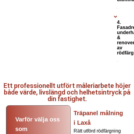
4.
Fasadr
underhå
&
renove
av
rödfärg
Ett professionellt utfört måleriarbete höjer
både värde, livslängd och helhetsintryck på
din fastighet.
Träpanel målning
Varför välja oss
i Laxå
som
Rätt utförd rödfärgning