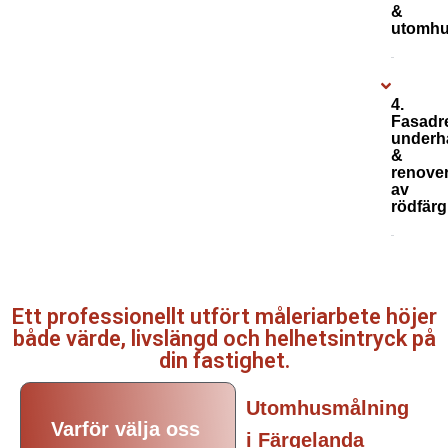
&
utomhu
4.
Fasadr
underhå
&
renove
av
rödfärg
Ett professionellt utfört måleriarbete höjer
både värde, livslängd och helhetsintryck på
din fastighet.
Utomhusmålning
Varför välja oss
i Färgelanda