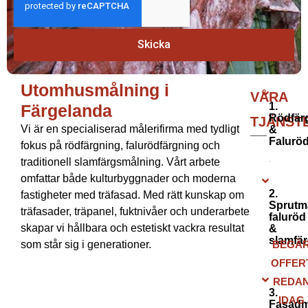
Skicka
Utomhusmålning i Färgelanda
Utomhusmålning i
VÅRA
1.
Färgelanda
Rödfär
TJÄNST
Vi är en specialiserad målerifirma med tydligt
&
Falurö
fokus på rödfärgning, falurödfärgning och
traditionell slamfärgsmålning. Vårt arbete
omfattar både kulturbyggnader och moderna
2.
fastigheter med träfasad. Med rätt kunskap om
Sprutm
träfasader, träpanel, fuktnivåer och underarbete
faluröd
skapar vi hållbara och estetiskt vackra resultat
&
slamfä
som står sig i generationer.
BEGÄ
OFFER
REDA
3.
IDAG
Fasadm