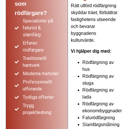
som
Rätt utförd rödfärgning
rödfärgare?
skyddar träet, förbättrar
fastighetens utseende
Specialister på
och bevarar
faluröd &
byggnadens
slamfärg
kulturvärde.
Erfaren
rödfärgare
Vi hjälper dig med:
Traditionellt
Rödfärgning av
hantverk
hus
Moderna metoder
Rödfärgning av
Professionellt
stuga
utförande
Rödfärgning av
lada
Tydliga offerter
Rödfärgning av
Trygg
ekonomibyggnader
projektledning
Falurödfärgning
Slamfärgsmålning