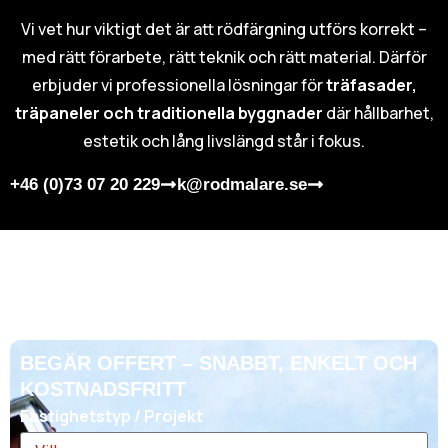
Vi vet hur viktigt det är att rödfärgning utförs korrekt –
med rätt förarbete, rätt teknik och rätt material. Därför
erbjuder vi professionella lösningar för
träfasader,
träpaneler och traditionella byggnader
där hållbarhet,
estetik och lång livslängd står i fokus.
+46 (0)73 07 20 229
k@rodmalare.se
BEGÄR OFFERT – SNABBT, ENKELT OCH
KOSTNADSFRITT
Fastighetstyp / Projekt